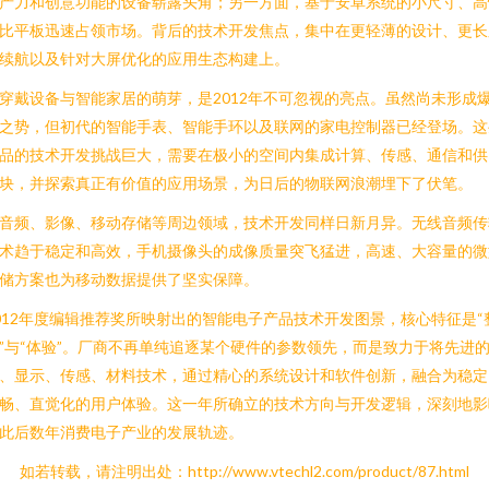
产力和创意功能的设备崭露头角；另一方面，基于安卓系统的小尺寸、高
比平板迅速占领市场。背后的技术开发焦点，集中在更轻薄的设计、更长
续航以及针对大屏优化的应用生态构建上。
穿戴设备与智能家居的萌芽，是2012年不可忽视的亮点。虽然尚未形成
之势，但初代的智能手表、智能手环以及联网的家电控制器已经登场。这
品的技术开发挑战巨大，需要在极小的空间内集成计算、传感、通信和供
块，并探索真正有价值的应用场景，为日后的物联网浪潮埋下了伏笔。
音频、影像、移动存储等周边领域，技术开发同样日新月异。无线音频传
术趋于稳定和高效，手机摄像头的成像质量突飞猛进，高速、大容量的微
储方案也为移动数据提供了坚实保障。
012年度编辑推荐奖所映射出的智能电子产品技术开发图景，核心特征是“
”与“体验”。厂商不再单纯追逐某个硬件的参数领先，而是致力于将先进
、显示、传感、材料技术，通过精心的系统设计和软件创新，融合为稳定
畅、直觉化的用户体验。这一年所确立的技术方向与开发逻辑，深刻地影
此后数年消费电子产业的发展轨迹。
如若转载，请注明出处：http://www.vtechl2.com/product/87.html